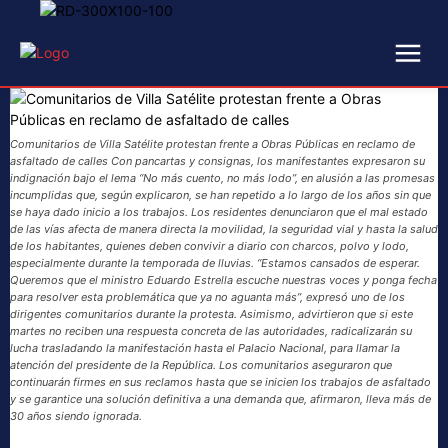
Comunitarios de Villa Satélite protestan frente a Obras Públicas en reclamo de
asfaltado de calles Con pancartas y consignas, los manifestantes expresaron su
indignación bajo el lema “No más cuento, no más lodo”, en alusión a las promesas
incumplidas que, según explicaron, se han repetido a lo largo de los años sin que
se haya dado inicio a los trabajos. Los residentes denunciaron que el mal estado
de las vías afecta de manera directa la movilidad, la seguridad vial y hasta la salud
de los habitantes, quienes deben convivir a diario con charcos, polvo y lodo,
especialmente durante la temporada de lluvias. “Estamos cansados de esperar.
Queremos que el ministro Eduardo Estrella escuche nuestras voces y ponga fecha
para resolver esta problemática que ya no aguanta más”, expresó uno de los
dirigentes comunitarios durante la protesta. Asimismo, advirtieron que si este
martes no reciben una respuesta concreta de las autoridades, radicalizarán su
lucha trasladando la manifestación hasta el Palacio Nacional, para llamar la
atención del presidente de la República. Los comunitarios aseguraron que
continuarán firmes en sus reclamos hasta que se inicien los trabajos de asfaltado
y se garantice una solución definitiva a una demanda que, afirmaron, lleva más de
30 años siendo ignorada.