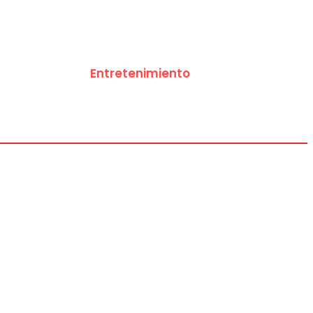
Deportes
Entretenimiento
Tecnología