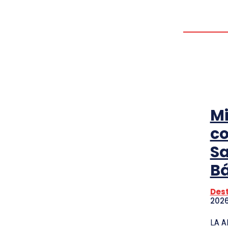
Mi
co
Sa
B
Des
202
LA AL