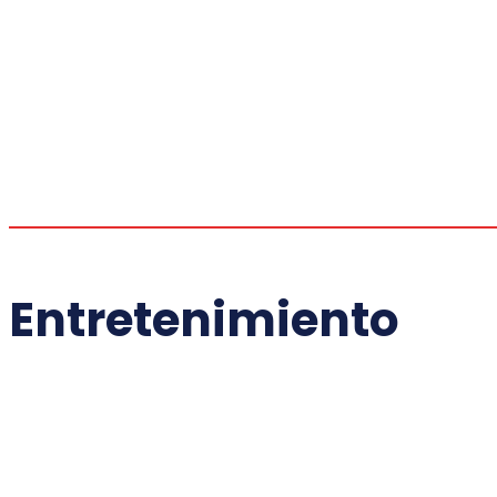
Entretenimiento
D
E
INT
N