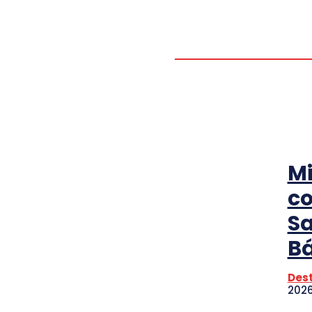
POLÍTICA
PORTADA
SALUD
Mi
co
Sa
B
Des
202