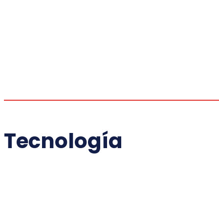
Tecnología
DEPORTES
DESTACADAS
ECONÓMICAS
ENTRETENIMIEN
INTERNACIONAL
NACIONALES
OPINIÓN