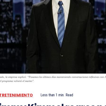
do, la empresa explicó: “Pasamos los últimos días manteniendo conversaciones reflexivas con Ji
el programa volverá el martes”.
TRETENIMIENTO
Less than 1
min.
Read