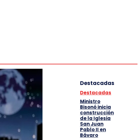
Deportes
Entretenimiento
Tecnología
Destacadas
Destacadas
Ministro
Bisonó inicia
construcción
de la Iglesia
San Juan
Pablo II en
Bávaro