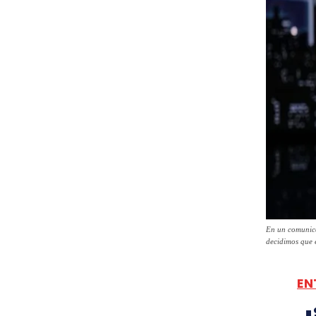
En un comunica
decidimos que 
EN