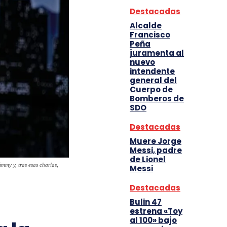
Destacadas
Alcalde
Francisco
Peña
juramenta al
nuevo
intendente
general del
Cuerpo de
Bomberos de
SDO
Destacadas
Muere Jorge
Messi, padre
de Lionel
mmy y, tras esas charlas,
Messi
Destacadas
Bulin 47
estrena «Toy
al 100» bajo