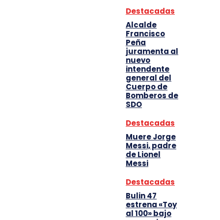
Destacadas
Alcalde
Francisco
Peña
juramenta al
nuevo
intendente
general del
Cuerpo de
Bomberos de
SDO
Destacadas
Muere Jorge
Messi, padre
de Lionel
Messi
Destacadas
Bulin 47
estrena «Toy
al 100» bajo