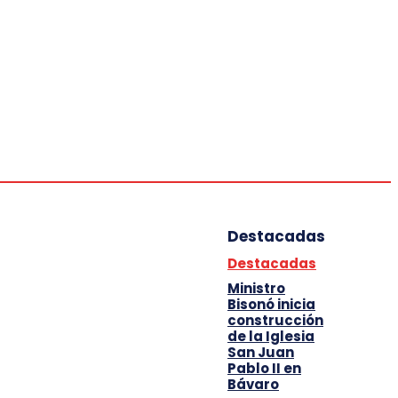
Deportes
Entretenimiento
Tecnología
Destacadas
Destacadas
Ministro
Bisonó inicia
construcción
de la Iglesia
San Juan
Pablo II en
Bávaro