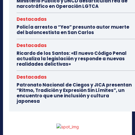
Ministerio Público y DNCD desarticulan red de
narcotráfico en Operación LGTCA
Destacadas
Policía arresto a “Yeo” presunto autor muerte
del baloncestista en San Carlos
Destacadas
Ricardo de los Santos: «El nuevo Código Penal
actualiza la legislación y responde a nuevas
realidades delictivas»
Destacadas
Patronato Nacional de Ciegos y JICA presentan
“Ritmo, Tradición y Expresión Sin Límites”, un
encuentro que une inclusión y cultura
japonesa