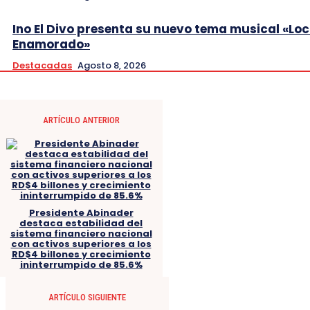
Ino El Divo presenta su nuevo tema musical «Lo
Enamorado»
Destacadas
Agosto 8, 2026
ARTÍCULO ANTERIOR
Presidente Abinader
destaca estabilidad del
sistema financiero nacional
con activos superiores a los
RD$4 billones y crecimiento
ininterrumpido de 85.6%
ARTÍCULO SIGUIENTE