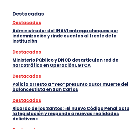
Destacadas
Destacadas
Administrador del INAVI entrega cheques por
indemnización y rinde cuentas al frente de la
institución
Destacadas
Ministerio Público y DNCD desarticulan red de
narcotráfico en Operación LGTCA
Destacadas
Policía arresto a “Yeo” presunto autor muerte del
baloncestista en San Carlos
Destacadas
Ricardo de los Santos: «El nuevo Código Penal act
la legislación y responde a nuevas realidades
delictivas»