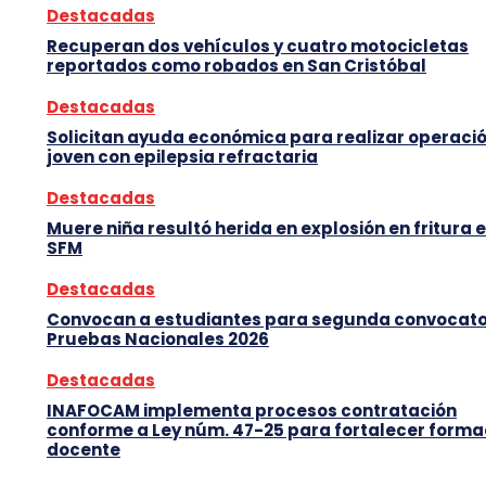
Destacadas
Recuperan dos vehículos y cuatro motocicletas
reportados como robados en San Cristóbal
Destacadas
Solicitan ayuda económica para realizar operació
joven con epilepsia refractaria
Destacadas
Muere niña resultó herida en explosión en fritura 
SFM
Destacadas
Convocan a estudiantes para segunda convocato
Pruebas Nacionales 2026
Destacadas
INAFOCAM implementa procesos contratación
conforme a Ley núm. 47-25 para fortalecer forma
docente