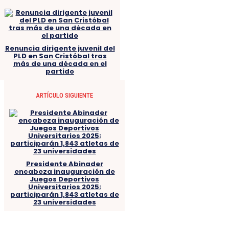
Renuncia dirigente juvenil del
PLD en San Cristóbal tras
más de una década en el
partido
ARTÍCULO SIGUIENTE
Presidente Abinader
encabeza inauguración de
Juegos Deportivos
Universitarios 2025;
participarán 1,843 atletas de
23 universidades