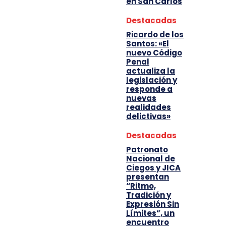
en San Carlos
Destacadas
Ricardo de los
Santos: «El
nuevo Código
Penal
actualiza la
legislación y
responde a
nuevas
realidades
delictivas»
Destacadas
Patronato
Nacional de
Ciegos y JICA
presentan
“Ritmo,
Tradición y
Expresión Sin
Límites”, un
encuentro