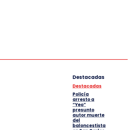
Deportes
Entretenimiento
Tecnología
Destacadas
Destacadas
Policía
arresto a
“Yeo”
presunto
autor muerte
del
baloncestista