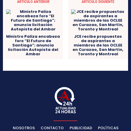
ARTÍCULO ANTERIOR
ARTÍCULO SIGUIENTE
Ministro Paliza encabeza
JCE recibe propuestas
foro “El Futuro de
de aspirantes a
Santiago”; anuncia
miembros de las OCLEE
licitación Autopista del
en Curazao, San Martín,
Ambar
Toronto y Montreal
NOSOTROS
CONTACTO
PUBLICIDAD
POLÍTICAS