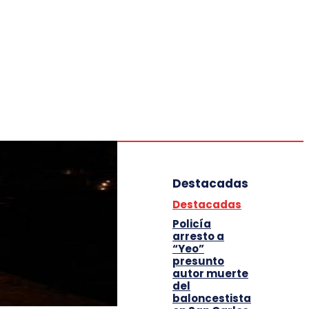
Deportes
Entretenimiento
Tecnología
Destacadas
Destacadas
Policía
arresto a
“Yeo”
presunto
autor muerte
del
baloncestista