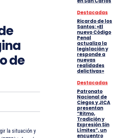
en San Carlos
Destacadas
Ricardo de los
 de
Santos: «El
nuevo Código
Penal
gina
actualiza la
legislación y
responde a
io de
nuevas
realidades
delictivas»
Destacadas
Patronato
Nacional de
Ciegos y JICA
presentan
“Ritmo,
Tradición y
Expresión Sin
Límites”, un
ir la situación y
encuentro