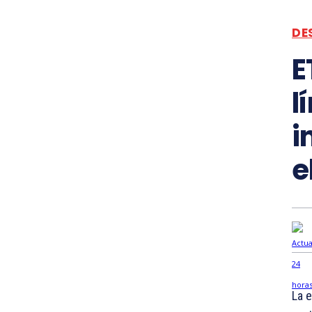
DE
E
l
i
e
La e