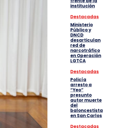
frente de la
institución
Destacadas
Ministerio
Público y
DNCD
desarticulan
red de
narcotráfico
en Operación
LGTCA
Destacadas
Policía
arresto a
“Yeo”
presunto
autor muerte
del
baloncestista
en San Carlos
Destacadas