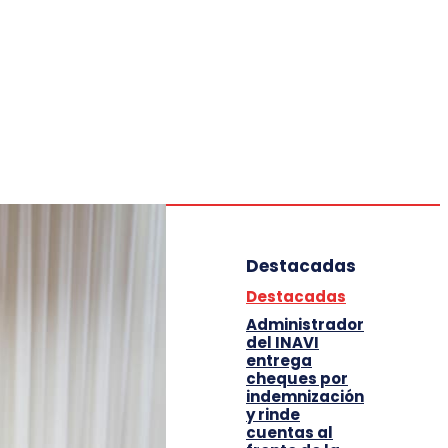
Deportes
Entretenimiento
Tecnología
Destacadas
Destacadas
Administrador
del INAVI
entrega
cheques por
indemnización
y rinde
cuentas al