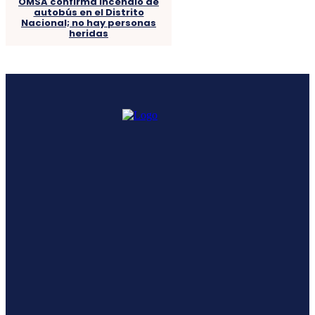
OMSA confirma incendio de
autobús en el Distrito
Nacional; no hay personas
heridas