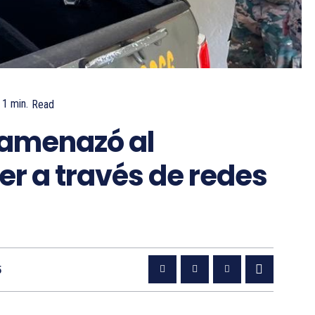
 1
min.
Read
amenazó al
r a través de redes
5