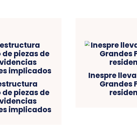
Inespre llev
estructura
Grandes F
o de piezas de
residen
evidencias
res implicados