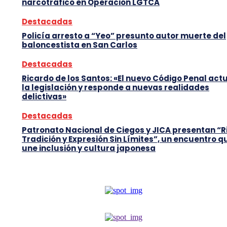
narcotráfico en Operación LGTCA
Destacadas
Policía arresto a “Yeo” presunto autor muerte del
baloncestista en San Carlos
Destacadas
Ricardo de los Santos: «El nuevo Código Penal act
la legislación y responde a nuevas realidades
delictivas»
Destacadas
Patronato Nacional de Ciegos y JICA presentan “R
Tradición y Expresión Sin Límites”, un encuentro q
une inclusión y cultura japonesa