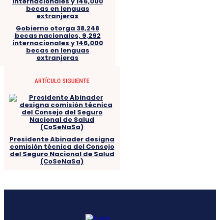
Gobierno otorga 38,248
becas nacionales, 9,292
internacionales y 146,000
becas en lenguas
extranjeras
ARTÍCULO SIGUIENTE
Presidente Abinader designa
comisión técnica del Consejo
del Seguro Nacional de Salud
(CoSeNaSa)