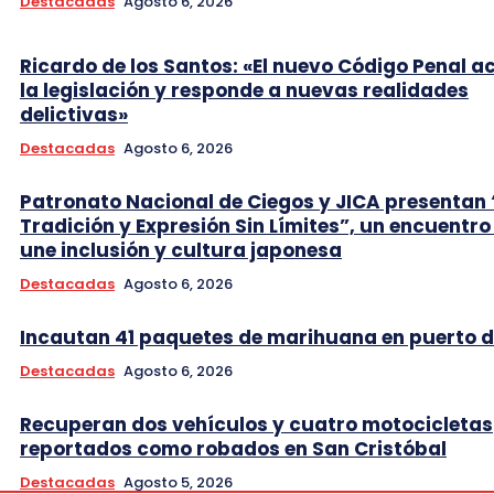
Destacadas
Agosto 6, 2026
Ricardo de los Santos: «El nuevo Código Penal a
la legislación y responde a nuevas realidades
delictivas»
Destacadas
Agosto 6, 2026
Patronato Nacional de Ciegos y JICA presentan 
Tradición y Expresión Sin Límites”, un encuentro
une inclusión y cultura japonesa
Destacadas
Agosto 6, 2026
Incautan 41 paquetes de marihuana en puerto d
Destacadas
Agosto 6, 2026
Recuperan dos vehículos y cuatro motocicletas
reportados como robados en San Cristóbal
Destacadas
Agosto 5, 2026