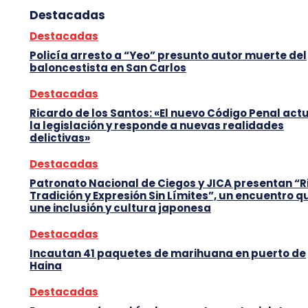
Destacadas
Destacadas
Policía arresto a “Yeo” presunto autor muerte del
baloncestista en San Carlos
Destacadas
Ricardo de los Santos: «El nuevo Código Penal act
la legislación y responde a nuevas realidades
delictivas»
Destacadas
Patronato Nacional de Ciegos y JICA presentan “R
Tradición y Expresión Sin Límites”, un encuentro q
une inclusión y cultura japonesa
Destacadas
Incautan 41 paquetes de marihuana en puerto de
Haina
Destacadas