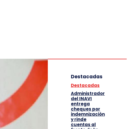
Deportes
Entretenimiento
Tecnología
Destacadas
Destacadas
Administrador
del INAVI
entrega
cheques por
indemnización
y rinde
cuentas al