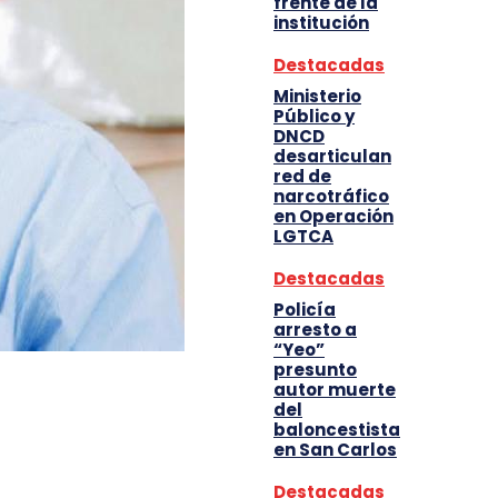
frente de la
institución
Destacadas
Ministerio
Público y
DNCD
desarticulan
red de
narcotráfico
en Operación
LGTCA
Destacadas
Policía
arresto a
“Yeo”
presunto
autor muerte
del
baloncestista
en San Carlos
Destacadas