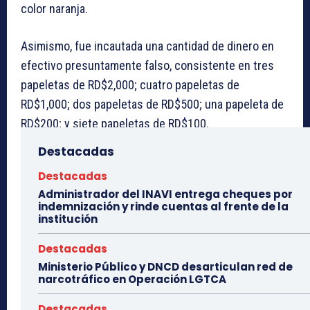
color naranja.
Asimismo, fue incautada una cantidad de dinero en
efectivo presuntamente falso, consistente en tres
papeletas de RD$2,000; cuatro papeletas de
RD$1,000; dos papeletas de RD$500; una papeleta de
RD$200; y siete papeletas de RD$100.
Destacadas
Los detenidos y las evidencias ocupadas
Destacadas
permanecen bajo custodia en el cuartel policial de
Administrador del INAVI entrega cheques por
Nagua y serán puestos a disposición del Ministerio
indemnización y rinde cuentas al frente de la
Público.
institución
Destacadas
Ministerio Público y DNCD desarticulan red de
narcotráfico en Operación LGTCA
Destacadas