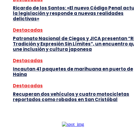
Ricardo de los Santos: «El nuevo Código Penal act
la legislación y responde a nuevas realidades
delictivas»
Destacadas
Patronato Nacional de Ciegos y JICA presentan “R
Tradición y Expresión Sin Límites”, un encuentro q
une inclusión y cultura japonesa
Destacadas
Incautan 41 paquetes de marihuana en puerto de
Haina
Destacadas
Recuperan dos vehículos y cuatro motocicletas
reportados como robados en San Cristóbal