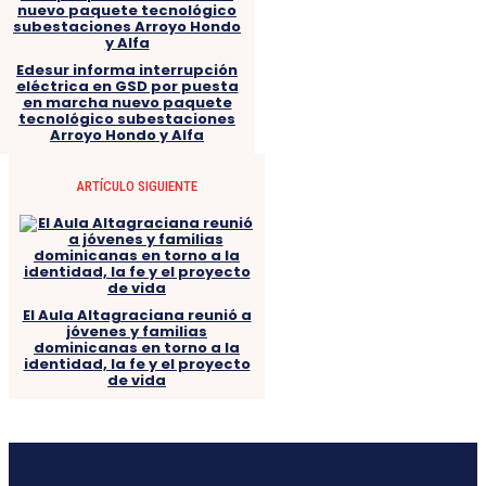
Edesur informa interrupción
eléctrica en GSD por puesta
en marcha nuevo paquete
tecnológico subestaciones
Arroyo Hondo y Alfa
ARTÍCULO SIGUIENTE
El Aula Altagraciana reunió a
jóvenes y familias
dominicanas en torno a la
identidad, la fe y el proyecto
de vida