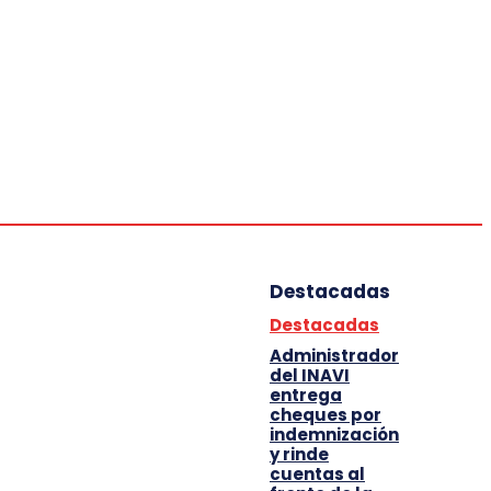
Deportes
Entretenimiento
Tecnología
Destacadas
Destacadas
Administrador
del INAVI
entrega
cheques por
indemnización
y rinde
cuentas al