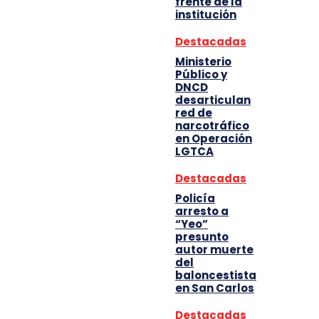
frente de la
institución
Destacadas
Ministerio
Público y
DNCD
desarticulan
red de
narcotráfico
en Operación
LGTCA
Destacadas
Policía
arresto a
“Yeo”
presunto
autor muerte
del
baloncestista
en San Carlos
Destacadas