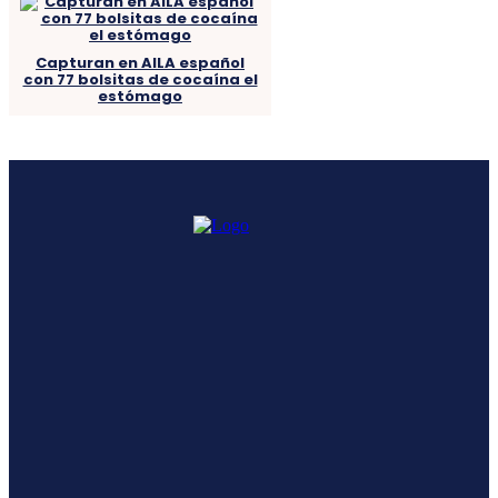
Capturan en AILA español
con 77 bolsitas de cocaína el
estómago