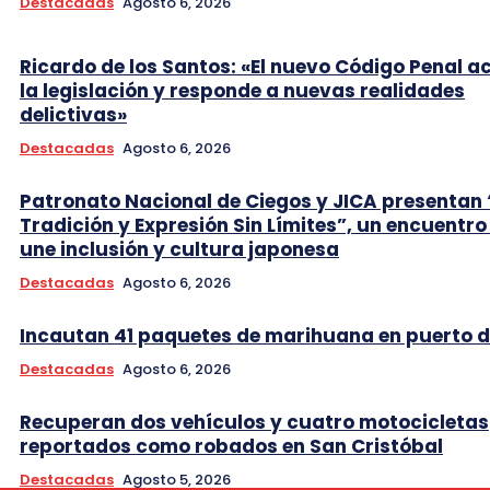
Destacadas
Agosto 6, 2026
Ricardo de los Santos: «El nuevo Código Penal a
la legislación y responde a nuevas realidades
delictivas»
Destacadas
Agosto 6, 2026
Patronato Nacional de Ciegos y JICA presentan 
Tradición y Expresión Sin Límites”, un encuentro
une inclusión y cultura japonesa
Destacadas
Agosto 6, 2026
Incautan 41 paquetes de marihuana en puerto d
Destacadas
Agosto 6, 2026
Recuperan dos vehículos y cuatro motocicletas
reportados como robados en San Cristóbal
Destacadas
Agosto 5, 2026