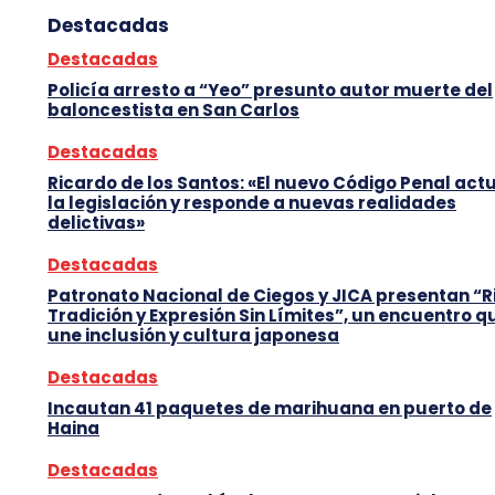
Destacadas
Destacadas
Policía arresto a “Yeo” presunto autor muerte del
baloncestista en San Carlos
Destacadas
Ricardo de los Santos: «El nuevo Código Penal act
la legislación y responde a nuevas realidades
delictivas»
Destacadas
Patronato Nacional de Ciegos y JICA presentan “R
Tradición y Expresión Sin Límites”, un encuentro q
une inclusión y cultura japonesa
Destacadas
Incautan 41 paquetes de marihuana en puerto de
Haina
Destacadas