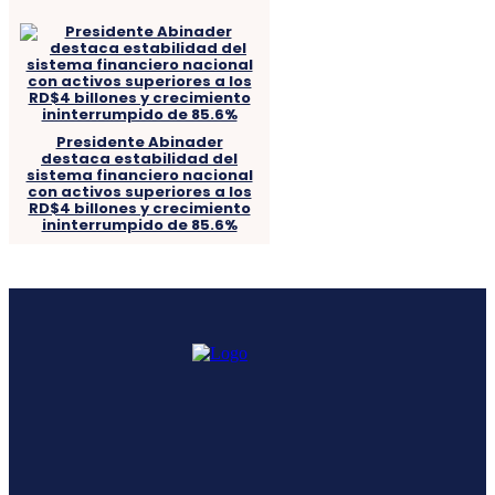
Presidente Abinader
destaca estabilidad del
sistema financiero nacional
con activos superiores a los
RD$4 billones y crecimiento
ininterrumpido de 85.6%