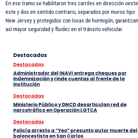
En ese tramo se habilitaron tres carriles en dirección oeste
este y dos en sentido contrario, separados por muros tipo
New Jersey y protegidos con losas de hormigón, garantiza
así mayor seguridad y fluidez en el tránsito vehicular.
Destacadas
Destacadas
Administrador del INAVI entrega cheques por
indemnización y rinde cuentas al frente de la
institución
Destacadas
Ministerio Público y DNCD desarticulan red de
narcotráfico en Operación LGTCA
Destacadas
Policía arresto a “Yeo” presunto autor muerte del
baloncestista en San Carlos