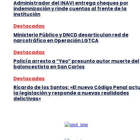
Administrador del INAVI entrega cheques por
indemnización y rinde cuentas al frente de la
institución
Destacadas
Ministerio Público y DNCD desarticulan red de
narcotráfico en Operación LGTCA
Destacadas
Policía arresto a “Yeo” presunto autor muerte del
baloncestista en San Carlos
Destacadas
Ricardo de los Santos: «El nuevo Código Penal act
la legislación y responde a nuevas realidades
delictivas»