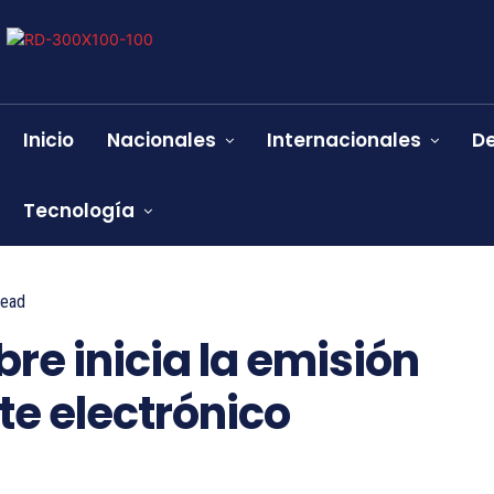
Inicio
Nacionales
Internacionales
D
Tecnología
ead
re inicia la emisión
te electrónico