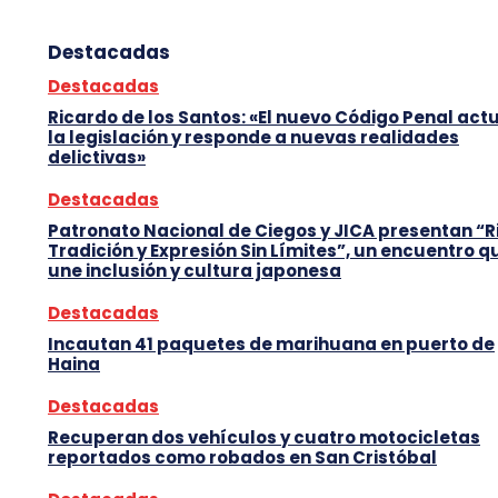
Destacadas
Destacadas
Ricardo de los Santos: «El nuevo Código Penal act
la legislación y responde a nuevas realidades
delictivas»
Destacadas
Patronato Nacional de Ciegos y JICA presentan “R
Tradición y Expresión Sin Límites”, un encuentro q
une inclusión y cultura japonesa
Destacadas
Incautan 41 paquetes de marihuana en puerto de
Haina
Destacadas
Recuperan dos vehículos y cuatro motocicletas
reportados como robados en San Cristóbal