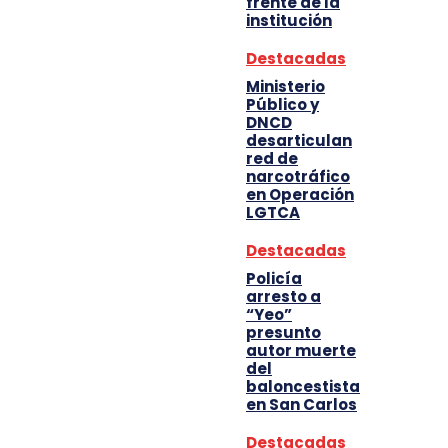
frente de la
institución
Destacadas
Ministerio
Público y
DNCD
desarticulan
red de
narcotráfico
en Operación
LGTCA
Destacadas
Policía
arresto a
“Yeo”
presunto
autor muerte
del
baloncestista
en San Carlos
Destacadas