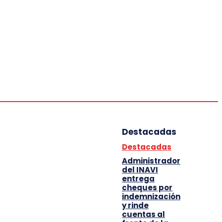
Deportes
Entretenimiento
Tecnología
Destacadas
Destacadas
Administrador
del INAVI
entrega
cheques por
indemnización
y rinde
cuentas al