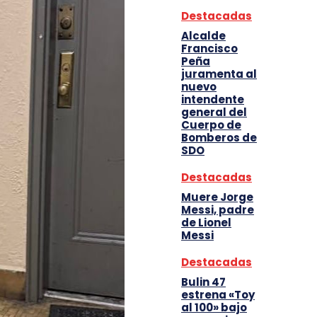
Destacadas
Alcalde
Francisco
Peña
juramenta al
nuevo
intendente
general del
Cuerpo de
Bomberos de
SDO
Destacadas
Muere Jorge
Messi, padre
de Lionel
Messi
Destacadas
Bulin 47
estrena «Toy
al 100» bajo