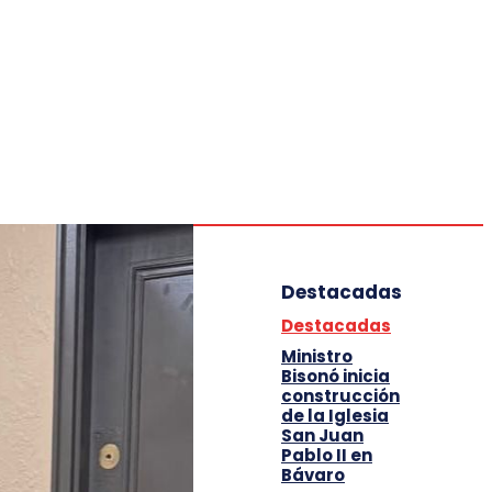
Deportes
Entretenimiento
Tecnología
Destacadas
Destacadas
Ministro
Bisonó inicia
construcción
de la Iglesia
San Juan
Pablo II en
Bávaro