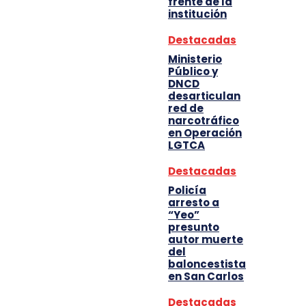
frente de la
institución
Destacadas
Ministerio
Público y
DNCD
desarticulan
red de
narcotráfico
en Operación
LGTCA
Destacadas
Policía
arresto a
“Yeo”
presunto
autor muerte
del
baloncestista
en San Carlos
Destacadas