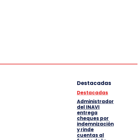
Deportes
Entretenimiento
Tecnología
Destacadas
Destacadas
Administrador
del INAVI
entrega
cheques por
indemnización
y rinde
cuentas al