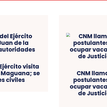
ército visita
la Maguana; se
CNM llama 
s civiles
postulante
ocupar vaca
de Justici