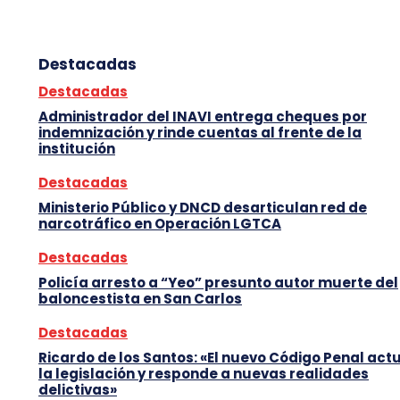
Destacadas
Destacadas
Administrador del INAVI entrega cheques por
indemnización y rinde cuentas al frente de la
institución
Destacadas
Ministerio Público y DNCD desarticulan red de
narcotráfico en Operación LGTCA
Destacadas
Policía arresto a “Yeo” presunto autor muerte del
baloncestista en San Carlos
Destacadas
Ricardo de los Santos: «El nuevo Código Penal act
la legislación y responde a nuevas realidades
delictivas»