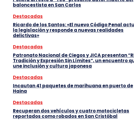
baloncestista en San Carlos
Destacadas
Ricardo de los Santos: «El nuevo Código Penal act
la legislación y responde a nuevas realidades
delictivas»
Destacadas
Patronato Nacional de Ciegos y JICA presentan “R
Tradición y Expresión Sin Límites”, un encuentro q
une inclusión y cultura japonesa
Destacadas
Incautan 41 paquetes de marihuana en puerto de
Haina
Destacadas
Recuperan dos vehículos y cuatro motocicletas
reportados como robados en San Cristóbal