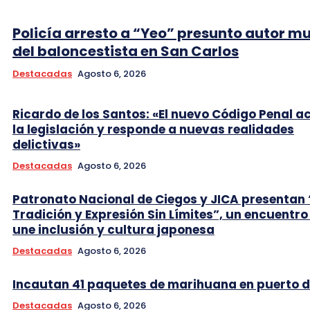
Policía arresto a “Yeo” presunto autor m
del baloncestista en San Carlos
Destacadas
Agosto 6, 2026
Ricardo de los Santos: «El nuevo Código Penal a
la legislación y responde a nuevas realidades
delictivas»
Destacadas
Agosto 6, 2026
Patronato Nacional de Ciegos y JICA presentan 
Tradición y Expresión Sin Límites”, un encuentro
une inclusión y cultura japonesa
Destacadas
Agosto 6, 2026
Incautan 41 paquetes de marihuana en puerto d
Destacadas
Agosto 6, 2026