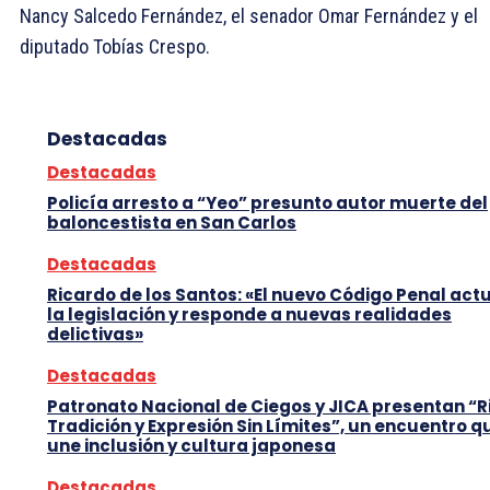
Nancy Salcedo Fernández, el senador Omar Fernández y el
diputado Tobías Crespo.
Destacadas
Destacadas
Policía arresto a “Yeo” presunto autor muerte del
baloncestista en San Carlos
Destacadas
Ricardo de los Santos: «El nuevo Código Penal act
la legislación y responde a nuevas realidades
delictivas»
Destacadas
Patronato Nacional de Ciegos y JICA presentan “R
Tradición y Expresión Sin Límites”, un encuentro q
une inclusión y cultura japonesa
Destacadas