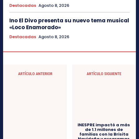
Destacadas
Agosto 8, 2026
Ino El Divo presenta su nuevo tema musical
«Loco Enamorado»
Destacadas
Agosto 8, 2026
ARTÍCULO ANTERIOR
ARTÍCULO SIGUIENTE
Abinader designa
nuevos titulares en
INESPRE impactó a más
Agricultura, Mujer, la DGII
de 1.1 millones de
y Gabinete Social
familias con la Brisita
Navideña y programas
de acceso a alimentos