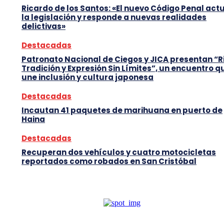
Ricardo de los Santos: «El nuevo Código Penal act
la legislación y responde a nuevas realidades
delictivas»
Destacadas
Patronato Nacional de Ciegos y JICA presentan “R
Tradición y Expresión Sin Límites”, un encuentro q
une inclusión y cultura japonesa
Destacadas
Incautan 41 paquetes de marihuana en puerto de
Haina
Destacadas
Recuperan dos vehículos y cuatro motocicletas
reportados como robados en San Cristóbal