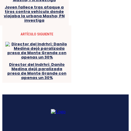
Joven fallece tras ataque a
tiros contra vehículo donde
viajaba la urbana Masha; PN
investiga
ARTÍCULO SIGUIENTE
Director del Indrhri: Danilo
Medina dejó paralizada
presa de Monte Grande con
apenas un 30%