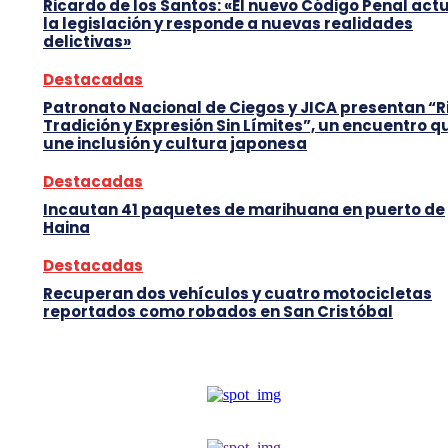
Ricardo de los Santos: «El nuevo Código Penal act
la legislación y responde a nuevas realidades
delictivas»
Destacadas
Patronato Nacional de Ciegos y JICA presentan “R
Tradición y Expresión Sin Límites”, un encuentro q
une inclusión y cultura japonesa
Destacadas
Incautan 41 paquetes de marihuana en puerto de
Haina
Destacadas
Recuperan dos vehículos y cuatro motocicletas
reportados como robados en San Cristóbal