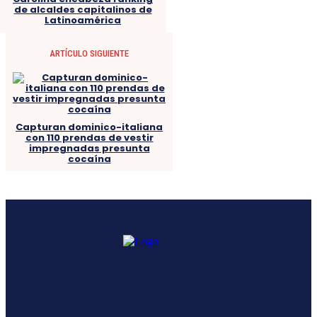
de alcaldes capitalinos de
Latinoamérica
ARTÍCULO SIGUIENTE
Capturan dominico-italiana
con 110 prendas de vestir
impregnadas presunta
cocaína