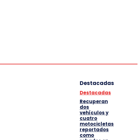
Deportes
Entretenimiento
Tecnología
Destacadas
Destacadas
Recuperan
dos
vehículos y
cuatro
motocicletas
reportados
como