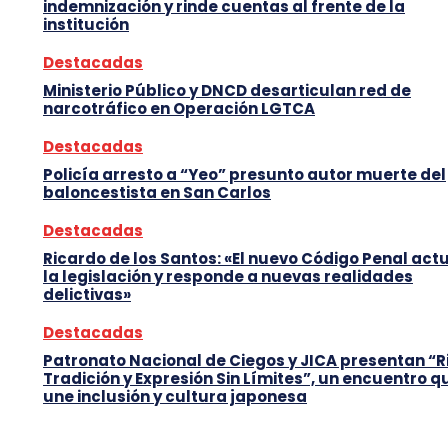
indemnización y rinde cuentas al frente de la
institución
Destacadas
Ministerio Público y DNCD desarticulan red de
narcotráfico en Operación LGTCA
Destacadas
Policía arresto a “Yeo” presunto autor muerte del
baloncestista en San Carlos
Destacadas
Ricardo de los Santos: «El nuevo Código Penal act
la legislación y responde a nuevas realidades
delictivas»
Destacadas
Patronato Nacional de Ciegos y JICA presentan “R
Tradición y Expresión Sin Límites”, un encuentro q
une inclusión y cultura japonesa