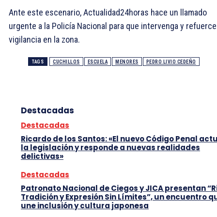
Ante este escenario, Actualidad24horas hace un llamado
urgente a la Policía Nacional para que intervenga y refuerce
vigilancia en la zona.
TAGS
CUCHILLOS
ESCUELA
MENORES
PEDRO LIVIO CEDEÑO
Destacadas
Destacadas
Ricardo de los Santos: «El nuevo Código Penal act
la legislación y responde a nuevas realidades
delictivas»
Destacadas
Patronato Nacional de Ciegos y JICA presentan “R
Tradición y Expresión Sin Límites”, un encuentro q
une inclusión y cultura japonesa