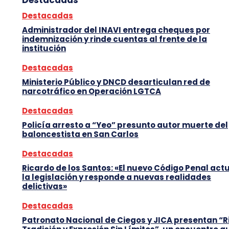
Destacadas
Administrador del INAVI entrega cheques por
indemnización y rinde cuentas al frente de la
institución
Destacadas
Ministerio Público y DNCD desarticulan red de
narcotráfico en Operación LGTCA
Destacadas
Policía arresto a “Yeo” presunto autor muerte del
baloncestista en San Carlos
Destacadas
Ricardo de los Santos: «El nuevo Código Penal act
la legislación y responde a nuevas realidades
delictivas»
Destacadas
Patronato Nacional de Ciegos y JICA presentan “R