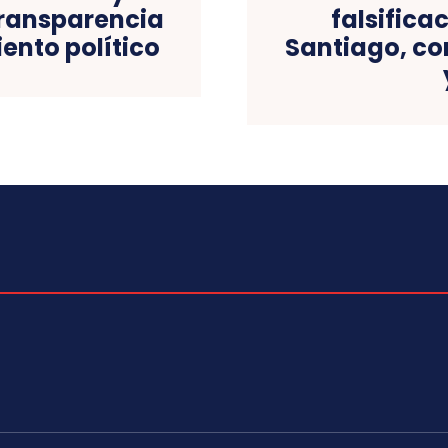
 transparencia
falsific
iento político
Santiago, co