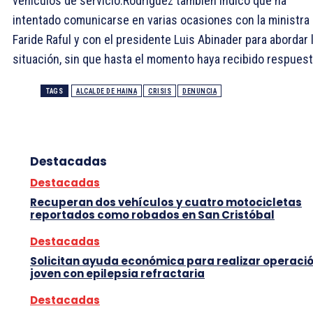
vehículos de servicio.Rodríguez también indicó que ha
intentado comunicarse en varias ocasiones con la ministra
Faride Raful y con el presidente Luis Abinader para abordar 
situación, sin que hasta el momento haya recibido respuest
TAGS
ALCALDE DE HAINA
CRISIS
DENUNCIA
Destacadas
Destacadas
Recuperan dos vehículos y cuatro motocicletas
reportados como robados en San Cristóbal
Destacadas
Solicitan ayuda económica para realizar operació
joven con epilepsia refractaria
Destacadas