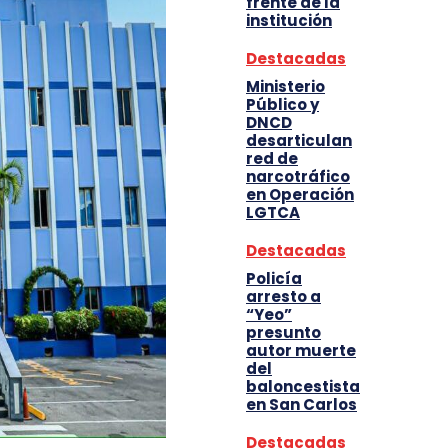
frente de la
institución
Destacadas
Ministerio
Público y
DNCD
desarticulan
red de
narcotráfico
en Operación
LGTCA
Destacadas
Policía
arresto a
“Yeo”
presunto
autor muerte
del
baloncestista
en San Carlos
Destacadas