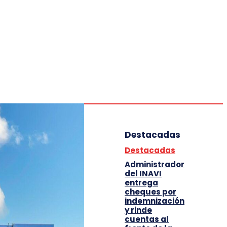
Deportes
Entretenimiento
Tecnología
Destacadas
Destacadas
Administrador
del INAVI
entrega
cheques por
indemnización
y rinde
cuentas al