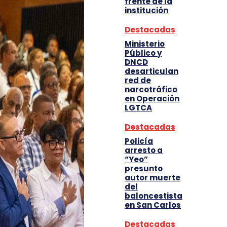
frente de la
institución
Destacadas
Ministerio
Público y
DNCD
desarticulan
red de
narcotráfico
en Operación
LGTCA
Destacadas
Policía
arresto a
“Yeo”
presunto
autor muerte
del
baloncestista
en San Carlos
Destacadas