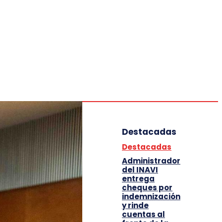
Deportes
Entretenimiento
Tecnología
Destacadas
Destacadas
Administrador
del INAVI
entrega
cheques por
indemnización
y rinde
cuentas al