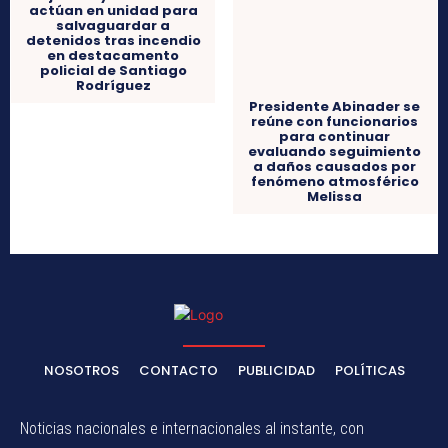
Ejército y Bomberos
Presidente Abinader se
actúan en unidad para
reúne con funcionarios
salvaguardar a
para continuar
detenidos tras incendio
evaluando seguimiento
en destacamento
a daños causados por
policial de Santiago
fenómeno atmosférico
Rodríguez
Melissa
NOSOTROS
CONTACTO
PUBLICIDAD
POLÍTICAS
Noticias nacionales e internacionales al instante, con
información veraz, oportuna y actualizada para que siempre