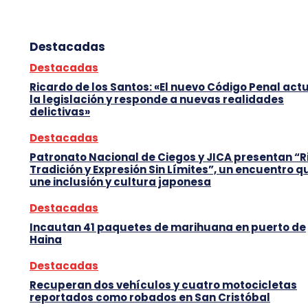
Destacadas
Destacadas
Ricardo de los Santos: «El nuevo Código Penal act
la legislación y responde a nuevas realidades
delictivas»
Destacadas
Patronato Nacional de Ciegos y JICA presentan “R
Tradición y Expresión Sin Límites”, un encuentro q
une inclusión y cultura japonesa
Destacadas
Incautan 41 paquetes de marihuana en puerto de
Haina
Destacadas
Recuperan dos vehículos y cuatro motocicletas
reportados como robados en San Cristóbal